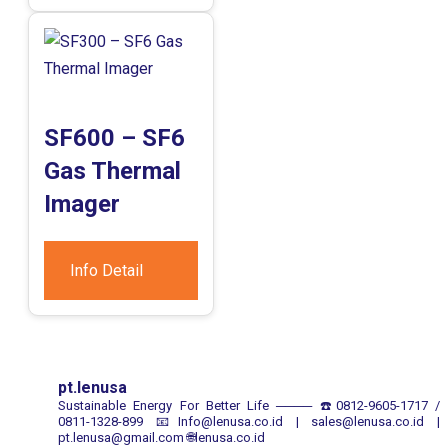
SF600 – SF6
Gas Thermal
Imager
Info Detail
pt.lenusa
Sustainable Energy For Better Life
────
☎️0812-9605-1717 /
0811-1328-899
📧Info@lenusa.co.id | sales@lenusa.co.id |
pt.lenusa@gmail.com
🌐lenusa.co.id