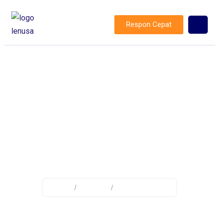
Respon Cepat
Medium Voltage
Home
/
Product
/
Medium Voltage