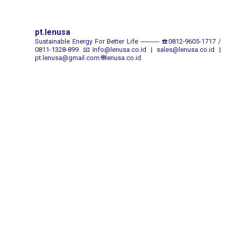
pt.lenusa
Sustainable Energy For Better Life
────
☎️0812-9605-1717 /
0811-1328-899
📧Info@lenusa.co.id | sales@lenusa.co.id |
pt.lenusa@gmail.com
🌐lenusa.co.id