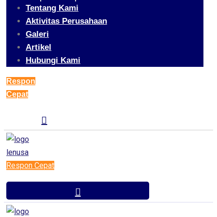
Tentang Kami
Aktivitas Perusahaan
Galeri
Artikel
Hubungi Kami
Respon
Cepat
Respon Cepat