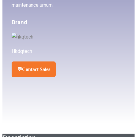
maintenance umum.
Brand
Hkdqtech
💬
Contact Sales