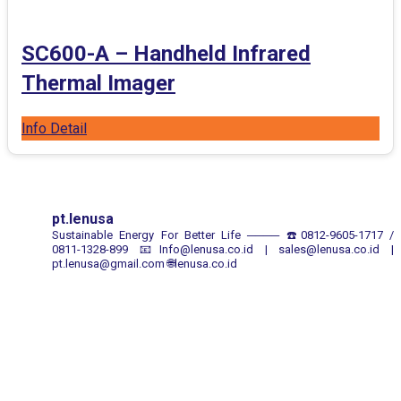
SC600-A – Handheld Infrared
Thermal Imager
Info Detail
pt.lenusa
Sustainable Energy For Better Life
────
☎️0812-9605-1717 /
0811-1328-899
📧Info@lenusa.co.id | sales@lenusa.co.id |
pt.lenusa@gmail.com
🌐lenusa.co.id