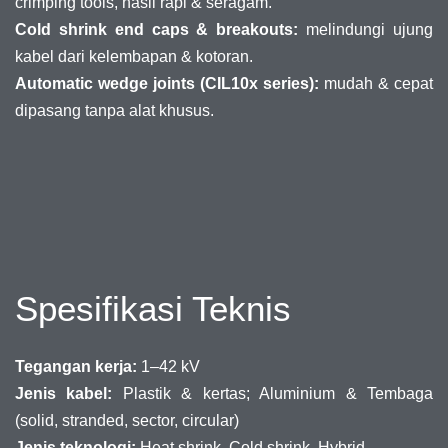
crimping tools, hasil rapi & seragam.
Cold shrink end caps & breakouts:
melindungi ujung
kabel dari kelembapan & kotoran.
Automatic wedge joints (CIL10x series):
mudah & cepat
dipasang tanpa alat khusus.
Spesifikasi Teknis
Tegangan kerja:
1–42 kV
Jenis kabel:
Plastik & kertas; Aluminium & Tembaga
(solid, stranded, sector, circular)
Jenis teknologi:
Heat shrink, Cold shrink, Hybrid