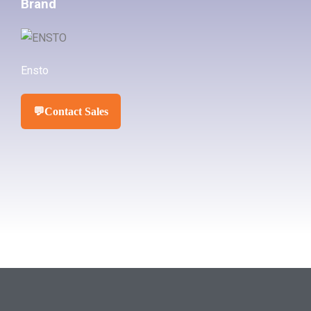
Brand
Ensto
💬
Contact Sales