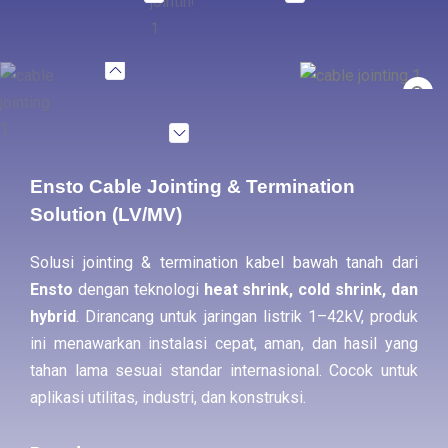
Ensto Cable Jointing & Termination
Solution (LV/MV)
Solusi jointing & termination kabel bawah tanah dari
Ensto
dengan teknologi
heat shrink, cold shrink, dan
hybrid
. Dirancang untuk jaringan listrik 1–42kV, produk
ini menawarkan instalasi cepat, aman, dan hasil yang
tahan lama sesuai standar internasional. Cocok untuk
aplikasi utilitas, industri, dan konstruksi.