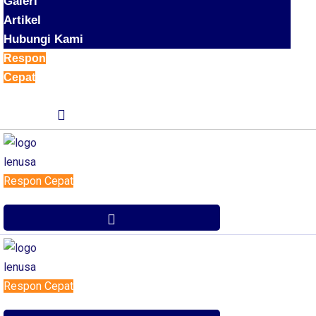
Galeri
Artikel
Hubungi Kami
Respon
Cepat
Respon Cepat
Respon Cepat