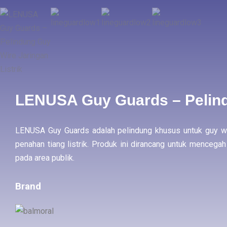
LENUSA Guy Guards – Pelindu
LENUSA Guy Guards adalah pelindung khusus untuk guy wi
penahan tiang listrik. Produk ini dirancang untuk mencega
pada area publik.
Brand