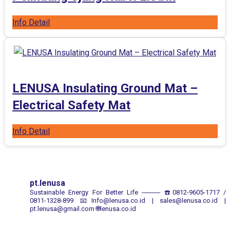
Info Detail
LENUSA Insulating Ground Mat –
Electrical Safety Mat
Info Detail
pt.lenusa
Sustainable Energy For Better Life
────
☎️0812-9605-1717 /
0811-1328-899
📧Info@lenusa.co.id | sales@lenusa.co.id |
pt.lenusa@gmail.com
🌐lenusa.co.id