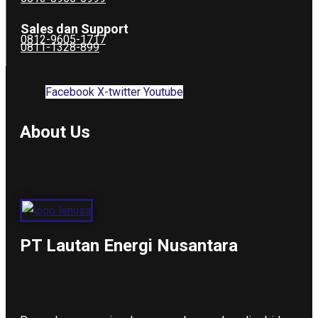
Sales dan Support
0812-9605-1717
0811-1328-899
Facebook
X-twitter
Youtube
About Us
PT Lautan Energi Nusantara