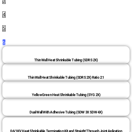
3
4
5
6
Thin Wall Heat Shrinkable Tubing (SDRS 2X)
Thin Wall Heat Shrinkable Tubing (SDRS 2X) Ratio 2:1
YellowGreen Heat Shrinkable Tubing (SYG 2X)
Dual Wall With Adhesive Tubing (SDW 3X SDW 4X)
0,6/1KV Heat Shrinkable Termination Kit and Straight Through Joint Aplication