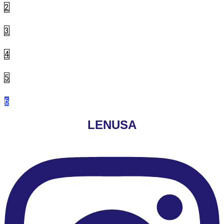
2
3
4
5
6
LENUSA