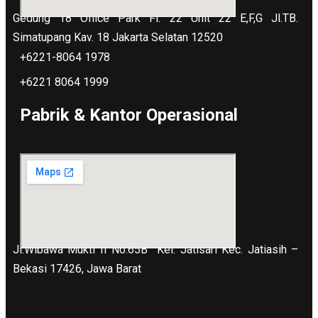
Gedung 18 Office Park Fl. 22 Unit 22 E,F,G Jl.TB.
Simatupang Kav. 18 Jakarta Selatan 12520
+6221-8064 1978
+6221 8064 1999
Pabrik & Kantor Operasional
Jl.Wibawa Mukti II No.65B
Kel. Jatisari Kec. Jatiasih –
Bekasi 17426, Jawa Barat