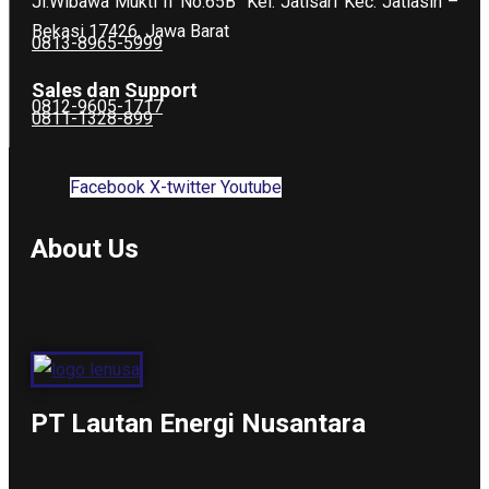
Jl.Wibawa Mukti II No.65B
Kel. Jatisari Kec. Jatiasih –
Bekasi 17426, Jawa Barat
0813-8965-5999
Sales dan Support
0812-9605-1717
0811-1328-899
Facebook
X-twitter
Youtube
About Us
PT Lautan Energi Nusantara