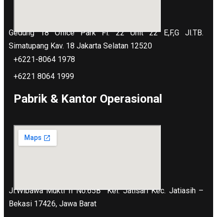
Gedung 18 Office Park Fl. 22 Unit 22 E,F,G Jl.TB.
Simatupang Kav. 18 Jakarta Selatan 12520
+6221-8064 1978
+6221 8064 1999
Pabrik & Kantor Operasional
Jl.Wibawa Mukti II No.65B
Kel. Jatisari Kec. Jatiasih –
Bekasi 17426, Jawa Barat