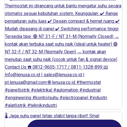
🌡️ Jaga suhu panel tetap stabil tanpa ribet! Smal