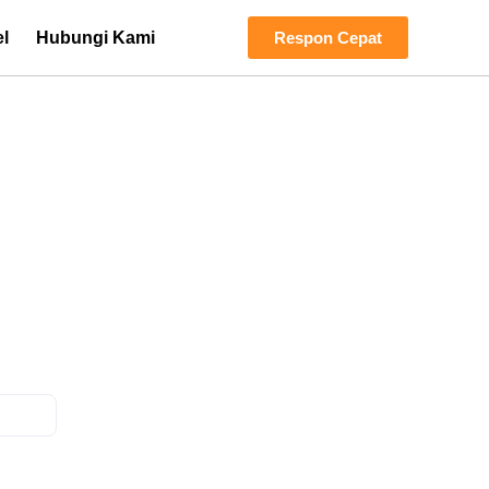
el
Hubungi Kami
Respon Cepat
rhenti:
Besar
 Besar