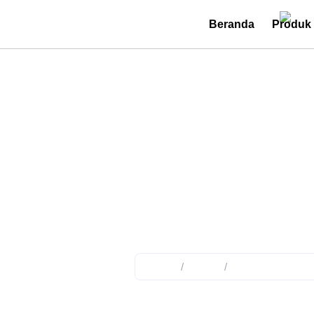
Beranda
Produk
Ketika Infrastruk
Pentingnya Sis
Home
/
News
/
Ketika Infrastruk