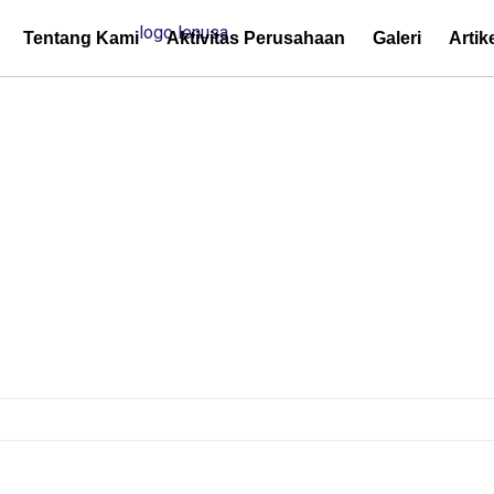
Tentang Kami
Aktivitas Perusahaan
Galeri
Artik
tur Kritis Tidak Boleh Be
tem UPS Berkapasitas 
tur Kritis Tidak Boleh Berhenti: Pentingnya Sistem UPS Berkapasitas