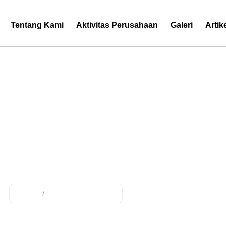
Tentang Kami
Aktivitas Perusahaan
Galeri
Artik
Tag: PLN
Home
/
Posts tagged "PLN"