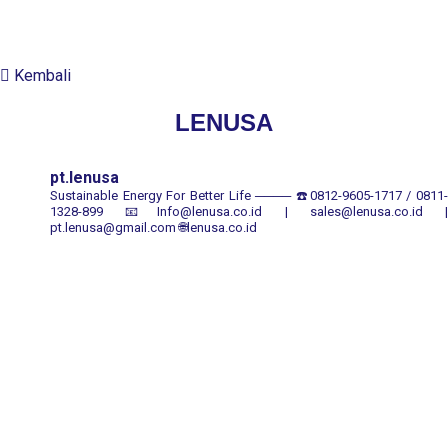
Kembali
LENUSA
pt.lenusa
Sustainable Energy For Better Life
────
☎️0812-9605-1717 / 0811
1328-899
📧Info@lenusa.co.id | sales@lenusa.co.id |
pt.lenusa@gmail.com
🌐lenusa.co.id