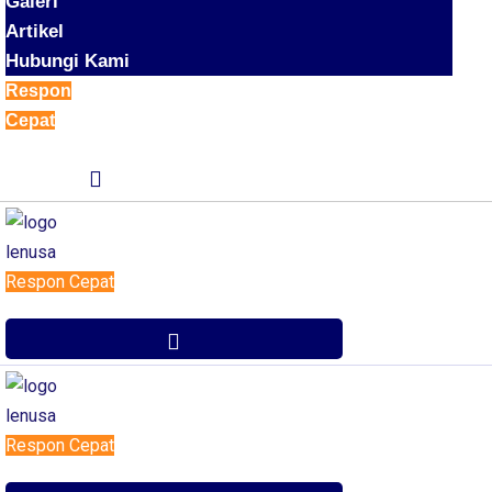
Galeri
Artikel
Hubungi Kami
Respon
Cepat
Respon Cepat
Respon Cepat