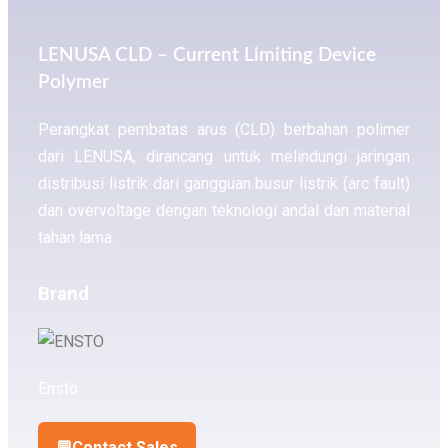
LENUSA CLD – Current Limiting Device
Polymer
Perangkat pembatas arus (CLD) berbahan polimer
dari LENUSA, dirancang untuk melindungi jaringan
distribusi listrik dari gangguan busur listrik (arc fault)
dan overvoltage dengan teknologi andal dan material
tahan lama.
Brand
Ensto
💬
Contact Sales