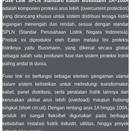
Fuse Link SPLN Standard Eaton Bussmann 1A–100A
adalah komponen proteksi arus lebih (overcurrent protection)
yang dirancang khusus untuk sistem distribusi tenaga listrik
tegangan menengah dan rendah, sesuai dengan standar
SPLN (Standar Perusahaan Listrik Negara Indonesia).
Produk ini diproduksi oleh
Eaton
melalui lini proteksi
listriknya yaitu
Bussmann
, yang dikenal secara global
sebagai salah satu produsen fuse dan sistem proteksi listrik
paling andal di dunia.
Fuse link ini berfungsi sebagai elemen pengaman utama
dalam sistem kelistrikan untuk melindungi transformator,
kabel, panel distribusi, serta peralatan listrik lainnya dari
kerusakan akibat arus lebih (overload) maupun hubung
singkat (short circuit). Dengan rentang arus 1A hingga 100A,
produk ini sangat fleksibel digunakan pada berbagai
kebutuhan instalasi listrik industri, utilitas, hingga proyek