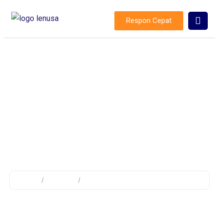
Respon Cepat
isolasi kabel listrik
Home
/
Product
/
Products tagged “isolasi kabel listrik”