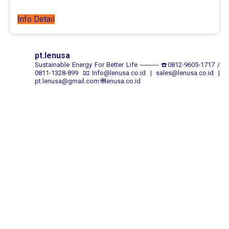
Info Detail
pt.lenusa
Sustainable Energy For Better Life
────
☎️0812-9605-1717 /
0811-1328-899
📧Info@lenusa.co.id | sales@lenusa.co.id |
pt.lenusa@gmail.com
🌐lenusa.co.id