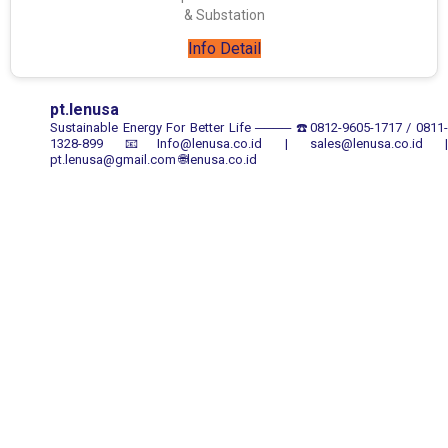
& Substation
Info Detail
pt.lenusa
Sustainable Energy For Better Life
────
☎️0812-9605-1717 / 0811
1328-899
📧Info@lenusa.co.id | sales@lenusa.co.id |
pt.lenusa@gmail.com
🌐lenusa.co.id