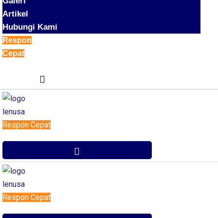
Galeri
Artikel
Hubungi Kami
Respon
Cepat
Respon Cepat
Respon Cepat