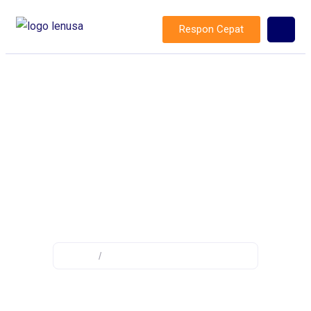
Respon Cepat
Tag: stabilisasi suhu
Home
/
Posts tagged "stabilisasi suhu"