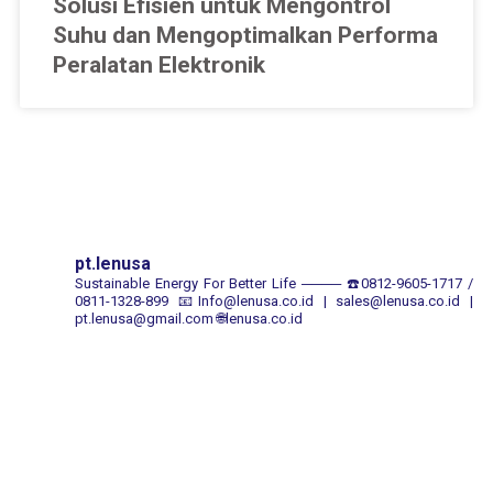
Solusi Efisien untuk Mengontrol
Suhu dan Mengoptimalkan Performa
Peralatan Elektronik
pt.lenusa
Sustainable Energy For Better Life
────
☎️0812-9605-1717 /
0811-1328-899
📧Info@lenusa.co.id | sales@lenusa.co.id |
pt.lenusa@gmail.com
🌐lenusa.co.id