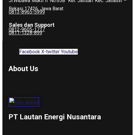
Jl.Wibawa Mukti II No.65B
Kel. Jatisari Kec. Jatiasih –
Bekasi 17426, Jawa Barat
0813-8965-5999
Sales dan Support
0812-9605-1717
0811-1328-899
Facebook
X-twitter
Youtube
About Us
PT Lautan Energi Nusantara