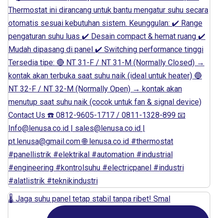
🌡️ Jaga suhu panel tetap stabil tanpa ribet! Smal