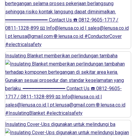
Insulating Blanket memberikan perlindungan tambaha
Insulating Cover-Ups digunakan untuk melindungi ba