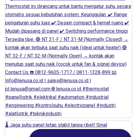
🌡️ Jaga suhu panel tetap stabil tanpa ribet! Smal