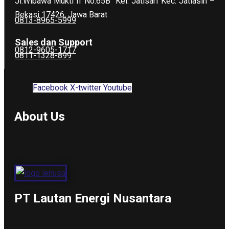
Jl.Wibawa Mukti II No.65B
Kel. Jatisari Kec. Jatiasih –
Bekasi 17426, Jawa Barat
0813-8965-5999
Sales dan Support
0812-9605-1717
0811-1328-899
Facebook
X-twitter
Youtube
About Us
PT Lautan Energi Nusantara