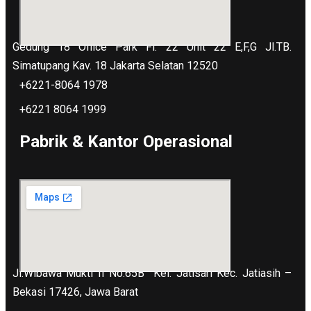
Gedung 18 Office Park Fl. 22 Unit 22 E,F,G Jl.TB.
Simatupang Kav. 18 Jakarta Selatan 12520
+6221-8064 1978
+6221 8064 1999
Pabrik & Kantor Operasional
Jl.Wibawa Mukti II No.65B
Kel. Jatisari Kec. Jatiasih –
Bekasi 17426, Jawa Barat