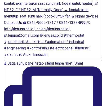
🌡️ Jaga suhu panel tetap stabil tanpa ribet! Smal