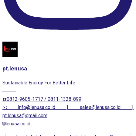
pt.lenusa
Sustainable Energy For Better Life
────
☎️0812-9605-1717 / 0811-1328-899
📧Info@lenusa.co.id | sales@lenusa.co.id |
pt.lenusa@gmail.com
🌐lenusa.co.id