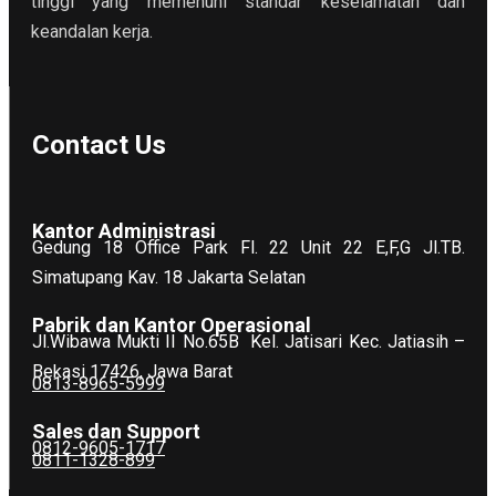
tinggi yang memenuhi standar keselamatan dan
keandalan kerja.
Contact Us
Kantor Administrasi
Gedung 18 Office Park Fl. 22 Unit 22 E,F,G Jl.TB.
Simatupang Kav. 18 Jakarta Selatan
Pabrik dan Kantor Operasional
Jl.Wibawa Mukti II No.65B
Kel. Jatisari Kec. Jatiasih –
Bekasi 17426, Jawa Barat
0813-8965-5999
Sales dan Support
0812-9605-1717
0811-1328-899