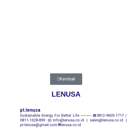
Kembali
LENUSA
pt.lenusa
Sustainable Energy For Better Life
────
☎️0812-9605-1717 /
0811-1328-899
📧Info@lenusa.co.id | sales@lenusa.co.id |
pt.lenusa@gmail.com
🌐lenusa.co.id