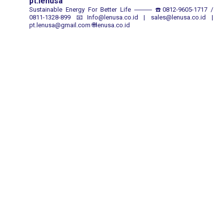
pt.lenusa
Sustainable Energy For Better Life
────
☎️0812-9605-1717 /
0811-1328-899
📧Info@lenusa.co.id | sales@lenusa.co.id |
pt.lenusa@gmail.com
🌐lenusa.co.id