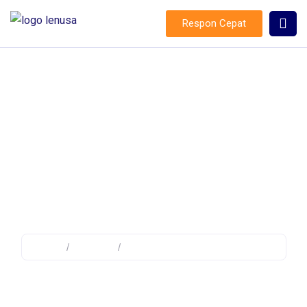
Respon Cepat
Surge Arrester
Home
/
Product
/
Products tagged “Surge Arrester”