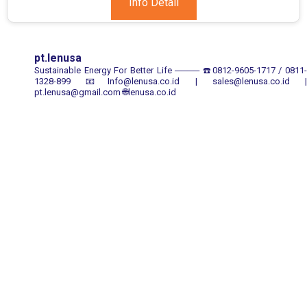
Info Detail
pt.lenusa
Sustainable Energy For Better Life
────
☎️0812-9605-1717 / 0811
1328-899
📧Info@lenusa.co.id | sales@lenusa.co.id |
pt.lenusa@gmail.com
🌐lenusa.co.id