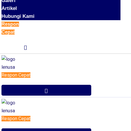
Galeri
Artikel
Hubungi Kami
Respon
Cepat
Respon Cepat
Respon Cepat