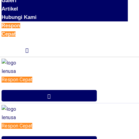
Galeri
Artikel
Hubungi Kami
Respon
Cepat
Respon Cepat
Respon Cepat