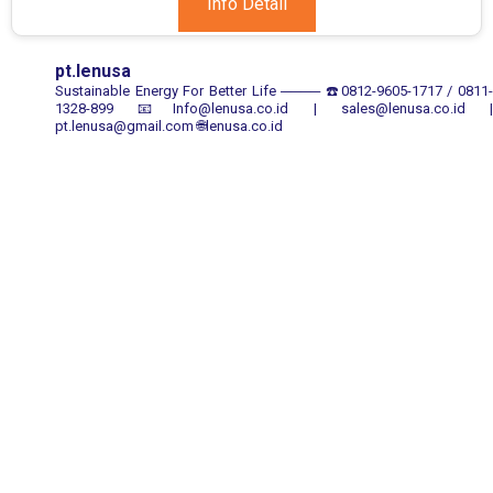
Info Detail
pt.lenusa
Sustainable Energy For Better Life
────
☎️0812-9605-1717 / 0811
1328-899
📧Info@lenusa.co.id | sales@lenusa.co.id |
pt.lenusa@gmail.com
🌐lenusa.co.id