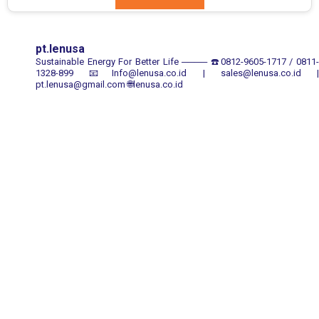
pt.lenusa
Sustainable Energy For Better Life
────
☎️0812-9605-1717 / 0811
1328-899
📧Info@lenusa.co.id | sales@lenusa.co.id |
pt.lenusa@gmail.com
🌐lenusa.co.id