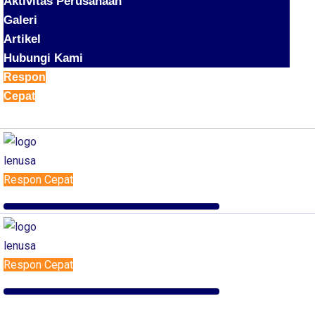
Aktivitas Perusahaan
Galeri
Artikel
Hubungi Kami
Respon
Cepat
Respon Cepat
Respon Cepat