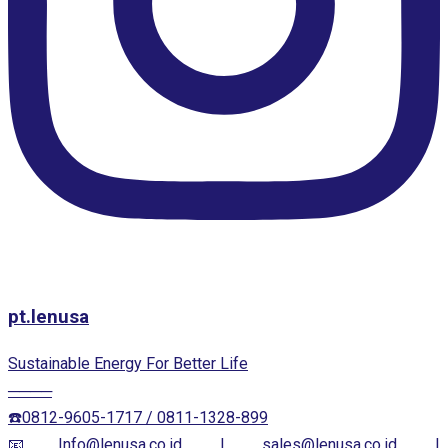
pt.lenusa
Sustainable Energy For Better Life
────
☎️0812-9605-1717 / 0811-1328-899
📧Info@lenusa.co.id | sales@lenusa.co.id |