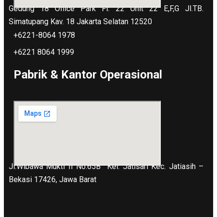
Gedung 18 Office Park Fl. 22 Unit 22 E,F,G Jl.TB.
Simatupang Kav. 18 Jakarta Selatan 12520
+6221-8064 1978
+6221 8064 1999
Pabrik & Kantor Operasional
Jl.Wibawa Mukti II No.65B
Kel. Jatisari Kec. Jatiasih –
Bekasi 17426, Jawa Barat