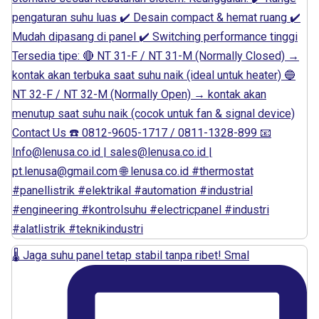
🌡️ Jaga suhu panel tetap stabil tanpa ribet! Smal