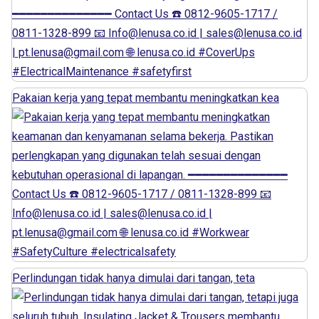
Pakaian kerja yang tepat membantu meningkatkan kea
Perlindungan tidak hanya dimulai dari tangan, teta