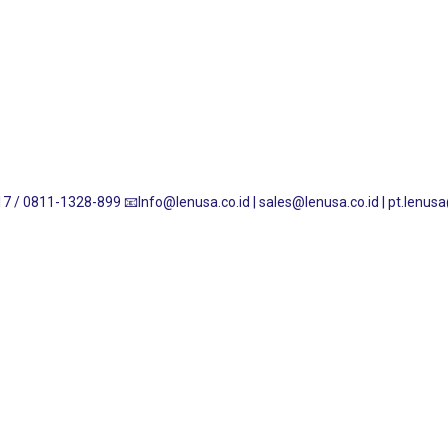
7 / 0811-1328-899
📧Info@lenusa.co.id | sales@lenusa.co.id | pt.lenu