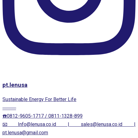
pt.lenusa
Sustainable Energy For Better Life
────
☎️0812-9605-1717 / 0811-1328-899
📧Info@lenusa.co.id | sales@lenusa.co.id |
pt.lenusa@gmail.com