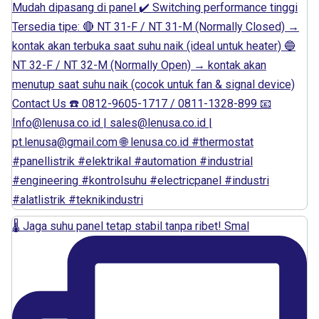
🌡️ Jaga suhu panel tetap stabil tanpa ribet! Smal