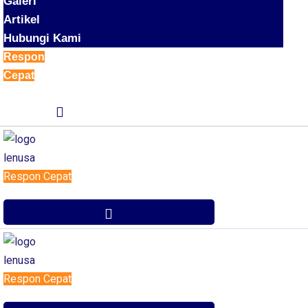
Galeri
Artikel
Hubungi Kami
Respon
Cepat
Respon Cepat
Respon Cepat