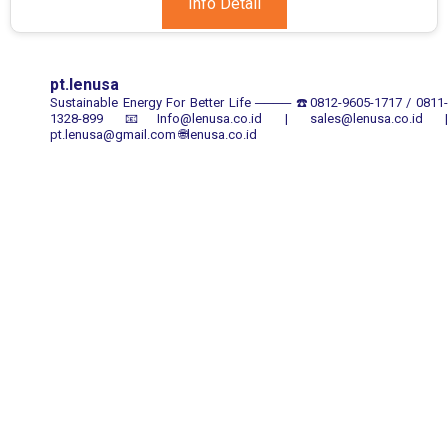
Info Detail
pt.lenusa
Sustainable Energy For Better Life
────
☎️0812-9605-1717 / 0811
1328-899
📧Info@lenusa.co.id | sales@lenusa.co.id |
pt.lenusa@gmail.com
🌐lenusa.co.id