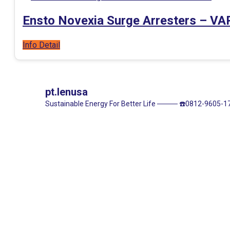
Ensto Novexia Surge Arresters – VA
Info Detail
pt.lenusa
Sustainable Energy For Better Life
────
☎️0812-9605-17