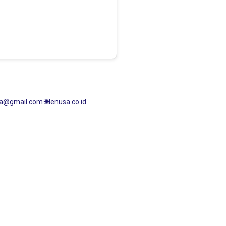
nusa@gmail.com
🌐lenusa.co.id