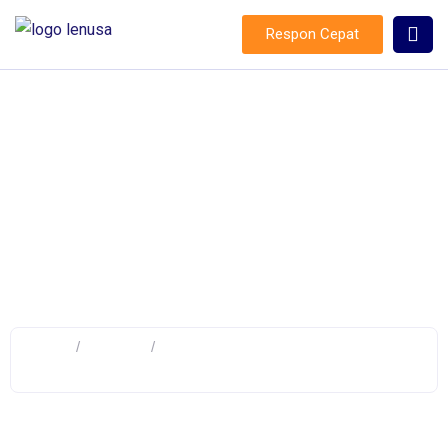
Respon Cepat
aksesoris keselamatan listrik
Home
/
Product
/
Products tagged “aksesoris
keselamatan listrik”