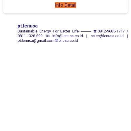
Info Detail
pt.lenusa
Sustainable Energy For Better Life
────
☎️0812-9605-1717 /
0811-1328-899
📧Info@lenusa.co.id | sales@lenusa.co.id |
pt.lenusa@gmail.com
🌐lenusa.co.id