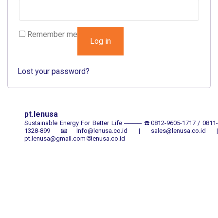
Remember me
Log in
Lost your password?
pt.lenusa
Sustainable Energy For Better Life
────
☎️0812-9605-1717 / 0811
1328-899
📧Info@lenusa.co.id | sales@lenusa.co.id |
pt.lenusa@gmail.com
🌐lenusa.co.id