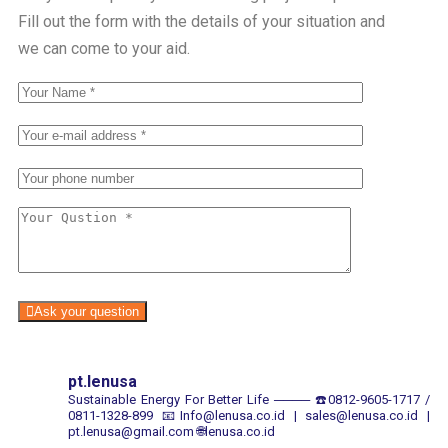
Fill out the form with the details of your situation and
we can come to your aid.
Ask your question
pt.lenusa
Sustainable Energy For Better Life
────
☎️0812-9605-1717 /
0811-1328-899
📧Info@lenusa.co.id | sales@lenusa.co.id |
pt.lenusa@gmail.com
🌐lenusa.co.id