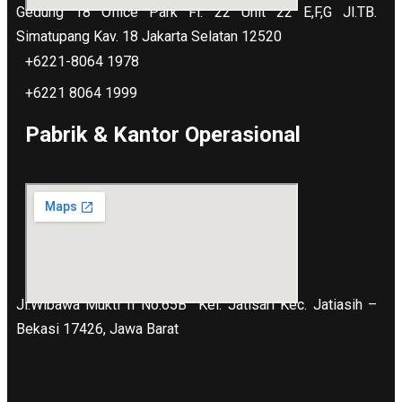
Gedung 18 Office Park Fl. 22 Unit 22 E,F,G Jl.TB.
Simatupang Kav. 18 Jakarta Selatan 12520
+6221-8064 1978
+6221 8064 1999
Pabrik & Kantor Operasional
Jl.Wibawa Mukti II No.65B
Kel. Jatisari Kec. Jatiasih –
Bekasi 17426, Jawa Barat