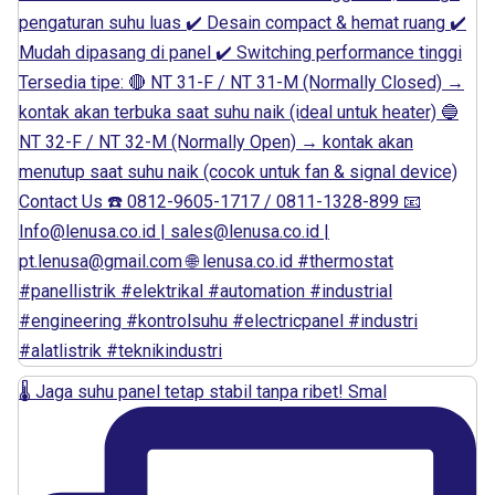
🌡️ Jaga suhu panel tetap stabil tanpa ribet! Smal