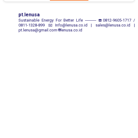
pt.lenusa
Sustainable Energy For Better Life
────
☎️0812-9605-1717 /
0811-1328-899
📧Info@lenusa.co.id | sales@lenusa.co.id |
pt.lenusa@gmail.com
🌐lenusa.co.id