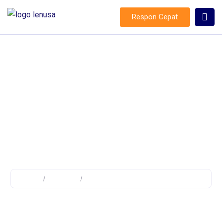
Respon Cepat
tas teknisi listrik
Home
/
Product
/
Products tagged “tas teknisi listrik”