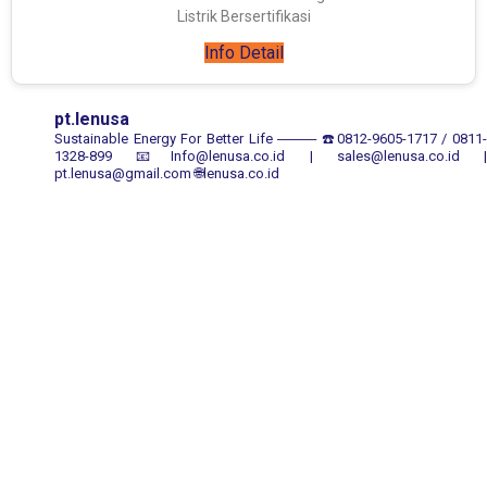
Listrik Bersertifikasi
Info Detail
pt.lenusa
Sustainable Energy For Better Life
────
☎️0812-9605-1717 / 0811
1328-899
📧Info@lenusa.co.id | sales@lenusa.co.id |
pt.lenusa@gmail.com
🌐lenusa.co.id