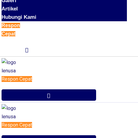
Galeri
Artikel
Hubungi Kami
Respon
Cepat
Respon Cepat
Respon Cepat